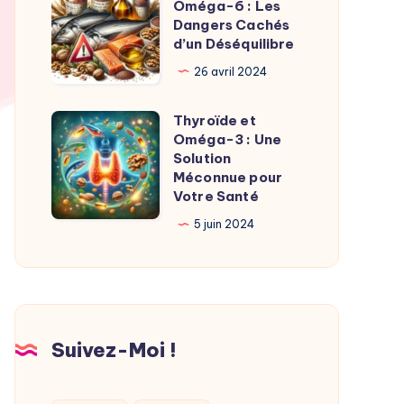
Oméga-6 : Les
Oméga-
3
Dangers Cachés
3
vs
d’un Déséquilibre
Oméga-
26 avril 2024
6
:
Thyroïde et
Thyroïde
Les
Oméga-3 : Une
et
Solution
Dangers
Oméga-
Méconnue pour
Cachés
Votre Santé
3
d’un
:
5 juin 2024
Déséquilibre
Une
Solution
Méconnue
pour
Suivez-Moi !
Votre
Santé