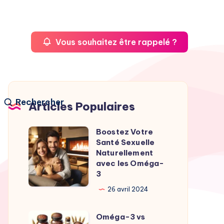
Vous souhaitez être rappelé ?
Rechercher
Articles Populaires
Boostez Votre
Boostez
Santé Sexuelle
Votre
Naturellement
Santé
avec les Oméga-
3
Sexuelle
Naturellement
26 avril 2024
avec
Oméga-3 vs
les
Oméga-