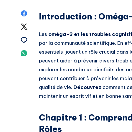
Partagez
Introduction : Oméga-
sur
Partagez
Les
oméga-3 et les troubles cogniti
Facebook
sur
Partagez
par la communauté scientifique. En ef
Twitter
sur
essentiels, jouent un rôle crucial dan
Partagez
peuvent aider à prévenir divers trouble
Email
sur
explorer les nombreux bienfaits des o
Whatsapp
peuvent contribuer à prévenir les mal
qualité de vie.
Découvrez
comment ces 
maintenir un esprit vif et en bonne san
Chapitre 1 : Comprend
Rôles