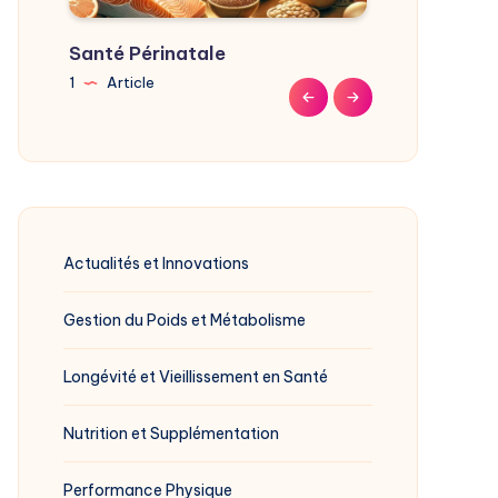
Santé Périnatale
Santé Mentale et
Santé Maternelle et
Santé Intestinale
Santé Hormonale
Santé Digestive
Santé des Yeux
Santé des
Santé de la Peau
Santé Cérébrale et
Émotionnelle
Infantile
Articulations
Cognitive
1
1
6
5
2
3
Article
Article
Articles
Articles
Articles
Articles
5
3
2
8
Articles
Articles
Articles
Articles
Actualités et Innovations
Gestion du Poids et Métabolisme
Longévité et Vieillissement en Santé
Nutrition et Supplémentation
Performance Physique