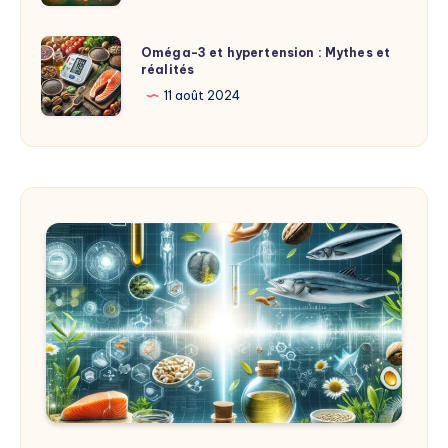
Dangers
3
Cachés
:
Oméga-
d’un
Oméga-3 et hypertension : Mythes et
Une
réalités
3
Déséquilibre
Solution
et
11 août 2024
Méconnue
hypertension
pour
:
Votre
Mythes
Santé
et
réalités