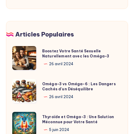
Articles Populaires
Boostez
Boostez Votre Santé Sexuelle
Naturellement avec les Oméga-3
Votre
Santé
26 avril 2024
Sexuelle
Naturellement
Oméga-
Oméga-3 vs Oméga-6 : Les Dangers
avec
Cachés d’un Déséquilibre
3
les
vs
26 avril 2024
Oméga-
Oméga-
3
6
Thyroïde
Thyroïde et Oméga-3 : Une Solution
:
Méconnue pour Votre Santé
et
Les
Oméga-
5 juin 2024