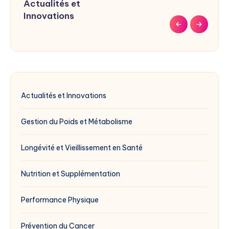
Actualités et
Longévité et
Nutrition et
Performance
Prévention du Cancer
Santé Bucco-
Santé
Santé Cérébrale et
Santé de la Peau
Santé des
Santé des Yeux
Santé Digestive
Santé Hormonale
Santé Intestinale
Innovations
Vieillissement en
Supplémentation
Physique
dentaire
Cardiovasculaire
Cognitive
Articulations
Santé
Actualités et Innovations
Gestion du Poids et Métabolisme
Longévité et Vieillissement en Santé
Nutrition et Supplémentation
Performance Physique
Prévention du Cancer