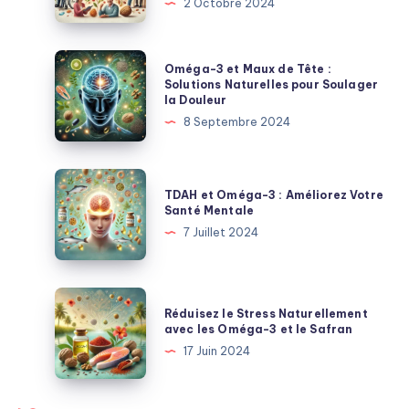
2 Octobre 2024
Déclin
Cognitif
:
Oméga-
Oméga-3 et Maux de Tête :
Protégez
3
Solutions Naturelles pour Soulager
la Douleur
Votre
et
8 Septembre 2024
Cerveau
Maux
Naturellement
de
🌿
Tête
TDAH
TDAH et Oméga-3 : Améliorez Votre
:
et
Santé Mentale
Solutions
Oméga-
7 Juillet 2024
Naturelles
3
pour
:
Soulager
Améliorez
Réduisez
la
Réduisez le Stress Naturellement
Votre
le
avec les Oméga-3 et le Safran
Douleur
Santé
Stress
17 Juin 2024
Mentale
Naturellement
avec