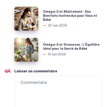
Oméga-
Oméga-3 et Allaitement : Des
3
Bienfaits Inattendus pour Vous et
Bébé
et
20 Juin 2024
Allaitement
:
Des
Oméga-
Oméga-3 et Grossesse : L’Équilibre
Bienfaits
3
Idéal pour la Santé de Bébé
Inattendus
et
19 Juin 2024
pour
Grossesse
Vous
:
et
L’Équilibre
Laisser un commentaire
Bébé
Idéal
pour
la
Santé
de
Bébé