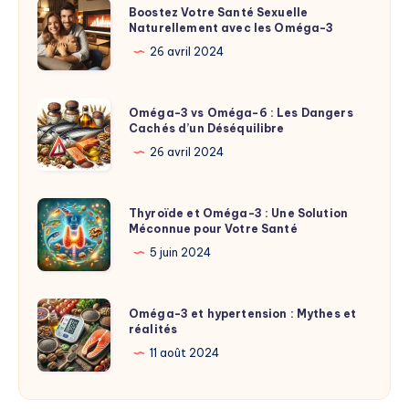
Boostez
Boostez Votre Santé Sexuelle
Naturellement avec les Oméga-3
Votre
Santé
26 avril 2024
Sexuelle
Naturellement
Oméga-
Oméga-3 vs Oméga-6 : Les Dangers
avec
Cachés d’un Déséquilibre
3
les
vs
26 avril 2024
Oméga-
Oméga-
3
6
Thyroïde
Thyroïde et Oméga-3 : Une Solution
:
Méconnue pour Votre Santé
et
Les
Oméga-
5 juin 2024
Dangers
3
Cachés
:
Oméga-
d’un
Oméga-3 et hypertension : Mythes et
Une
réalités
3
Déséquilibre
Solution
et
11 août 2024
Méconnue
hypertension
pour
: