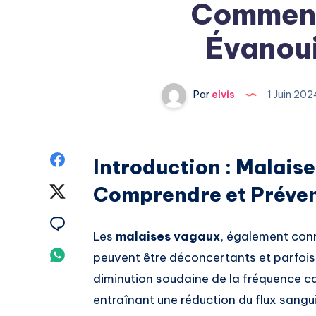
Comment 
Évanou
Par
elvis
1 Juin 20
Partagez
Introduction : Malais
sur
Comprendre et Préven
Partagez
Facebook
sur
Partagez
Les
malaises vagaux
, également con
Twitter
sur
Partagez
peuvent être déconcertants et parfois e
Email
diminution soudaine de la fréquence car
sur
entraînant une réduction du flux sangu
Whatsapp