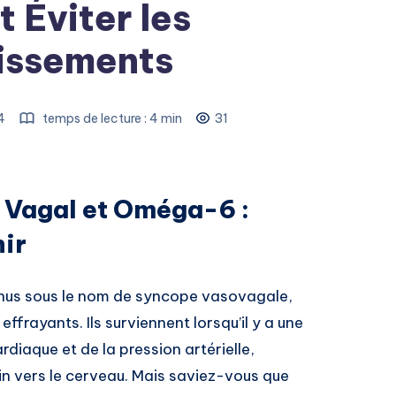
Éviter les
issements
24
temps de lecture : 4 min
31
e Vagal et Oméga-6 :
ir
nus sous le nom de syncope vasovagale,
ffrayants. Ils surviennent lorsqu’il y a une
diaque et de la pression artérielle,
in vers le cerveau. Mais saviez-vous que