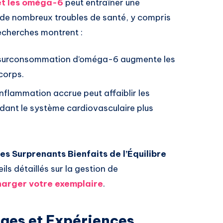
t les
oméga-6
peut entraîner une
s de nombreux troubles de santé, y compris
recherches montrent :
 surconsommation d’oméga-6 augmente les
corps.
inflammation accrue peut affaiblir les
dant le système cardiovasculaire plus
es Surprenants Bienfaits de l’Équilibre
ls détaillés sur la gestion de
charger votre exemplaire
.
ges et Expériences