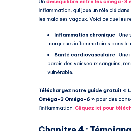
Un
déséquilibre entre les
oméga-3
e
inflammation, qui joue un rôle clé dan
les malaises vagaux. Voici ce que les 
Inflammation chronique
: Une
marqueurs inflammatoires dans le 
Santé cardiovasculaire
: Une 
parois des vaisseaux sanguins, ren
vulnérable.
Téléchargez notre guide gratuit « L
Oméga-3 Oméga-6 »
pour des consei
l’inflammation.
Cliquez ici pour télé
Chapitre 4 : Témoigna