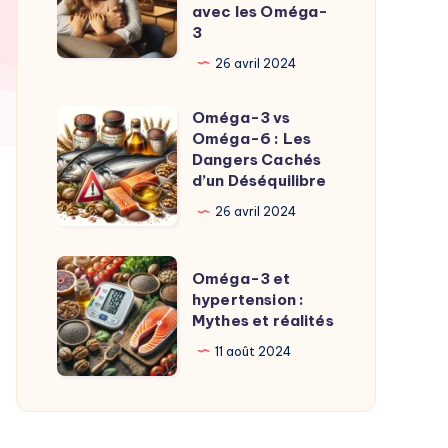
Santé
avec les Oméga-
3
Sexuelle
Naturellement
26 avril 2024
avec
Oméga-3 vs
les
Oméga-
Oméga-6 : Les
Oméga-
3
Dangers Cachés
3
vs
d’un Déséquilibre
Oméga-
26 avril 2024
6
:
Oméga-
Oméga-3 et
Les
3
hypertension :
Dangers
Mythes et réalités
et
Cachés
hypertension
11 août 2024
d’un
:
Déséquilibre
Mythes
et